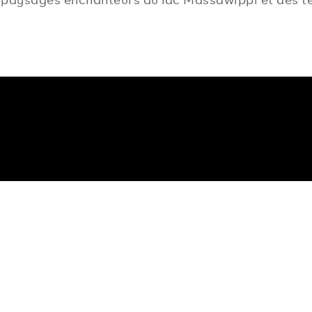
 paysages enchanteurs du lac Massawippi et des te