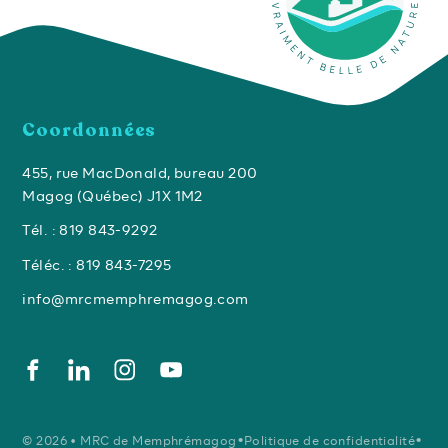
Coordonnées
455, rue MacDonald, bureau 200
Magog (Québec) J1X 1M2
Tél. : 819 843-9292
Téléc. : 819 843-7295
info@mrcmemphremagog.com
•
•
© 2026 • MRC de Memphrémagog
Politique de confidentialité