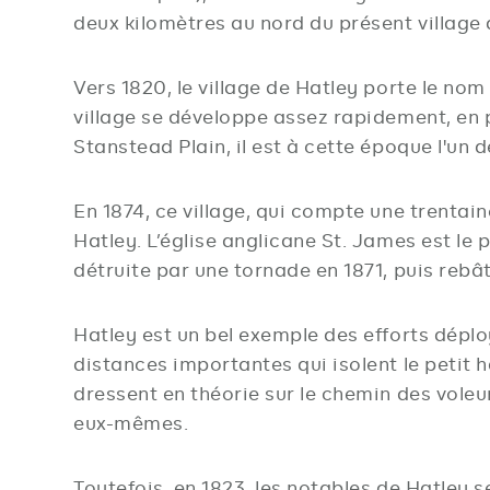
deux kilomètres au nord du présent village q
Vers 1820, le village de Hatley porte le no
village se développe assez rapidement, en p
Stanstead Plain, il est à cette époque l'u
En 1874, ce village, qui compte une trenta
Hatley. L’église anglicane St. James est le p
détruite par une tornade en 1871, puis rebâti
Hatley est un bel exemple des efforts déplo
distances importantes qui isolent le petit 
dressent en théorie sur le chemin des voleur
eux-mêmes.
Toutefois, en 1823, les notables de Hatley 