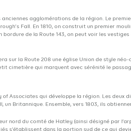
us anciennes agglomérations de la région. Le premie
rough’s Fall. En 1810, on construit un premier moulin
En bordure de la Route 143, on peut voir les vestige
a sur la Route 208 une église Union de style néo-cl
tit cimetière qui marquent avec sérénité le passag
ny of Associates qui développe la région. Les deux 
l, un Britannique. Ensemble, vers 1803, ils obtien
eur nord du comté de Hatley (ainsi désigné par l’arp
iés s’établissent dans la portion sud de ce qui de