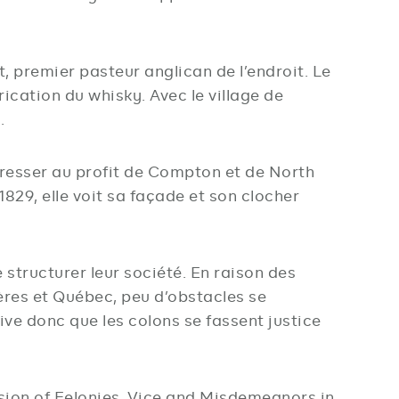
, premier pasteur anglican de l’endroit. Le
ication du whisky. Avec le village de
.
gresser au profit de Compton et de North
1829, elle voit sa façade et son clocher
 structurer leur société. En raison des
ères et Québec, peu d’obstacles se
rive donc que les colons se fassent justice
ssion of Felonies, Vice and Misdemeanors in