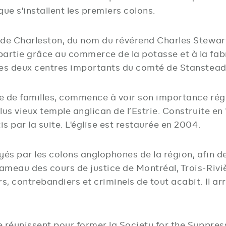
ue s'installent les premiers colons.
m de Charleston, du nom du révérend Charles Stewart
artie grâce au commerce de la potasse et à la fabr
n des deux centres importants du comté de Stanstead
ine de familles, commence à voir son importance ré
lus vieux temple anglican de l’Estrie. Construite en 
s par la suite. L'église est restaurée en 2004.
yés par les colons anglophones de la région, afin de
hameau des cours de justice de Montréal, Trois-Rivi
s, contrebandiers et criminels de tout acabit. Il ar
se réunissent pour former la Society for the Suppre