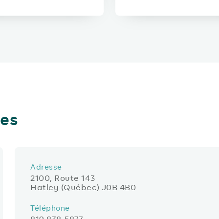
les
Adresse
2100, Route 143
Hatley (Québec) J0B 4B0
Téléphone
819 838-5877