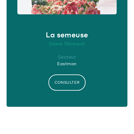
La semeuse
Diane Tétreault
Secteur
Eastman
CONSULTER