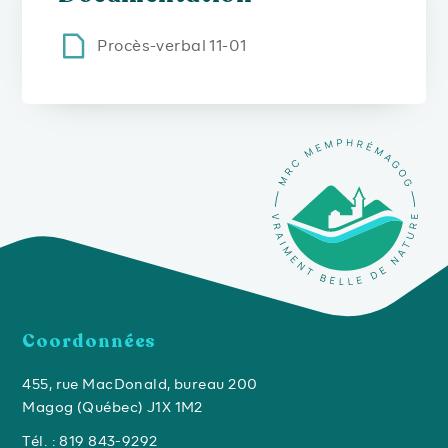
Procès-verbal 11-01
Coordonnées
455, rue MacDonald, bureau 200
Magog (Québec) J1X 1M2
Tél. : 819 843-9292