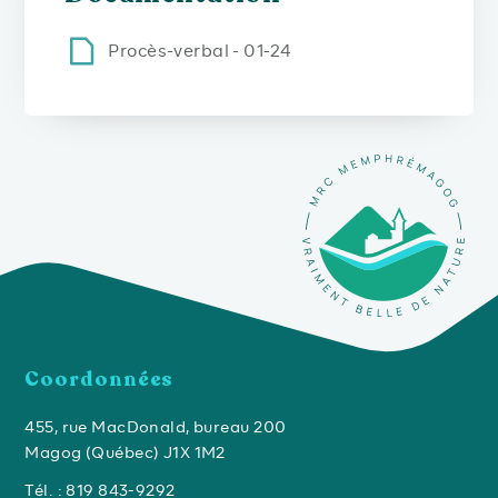
Procès-verbal - 01-24
Coordonnées
455, rue MacDonald, bureau 200
Magog (Québec) J1X 1M2
Tél. : 819 843-9292